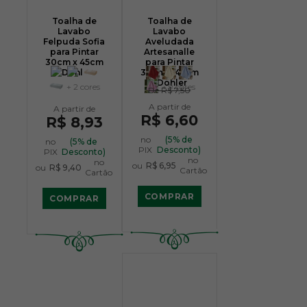
Toalha de
Toalha de
Lavabo
Lavabo
Felpuda Sofia
Aveludada
para Pintar
Artesanalle
30cm x 45cm
para Pintar
- Dohler
30cm x 45cm
- Dohler
+ 2 cores
+ 9 cores
De
R$ 7,50
R$ 6,60
R$ 8,93
no
(5% de
no
(5% de
PIX
Desconto)
PIX
Desconto)
no
no
ou
R$ 6,95
ou
R$ 9,40
Cartão
Cartão
COMPRAR
COMPRAR