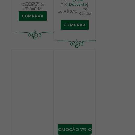
forma de
PIX
Desconto)
*Desconto não
pagamento
acumulativo
no
ou
R$ 9,75
Cartão
COMPRAR
COMPRAR
7% OFF