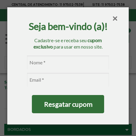
|
CENTRAL DE ATENDIMENTO:
11 97502-7538
SITE:
11 97502-7538
Sul, Sudeste e Centro-Oeste:
Frete Grátis
para compras acima de R$ 150,00
Seja bem-vindo (a)!
Cadastre-se e receba seu
cupom
exclusivo
para usar em nosso site.
Sacaria
Bordados
Produtos Para Bordar
Toalha De Rosto Para Bordar
Karsten
Resgatar cupom
FILTROS
BORDADOS