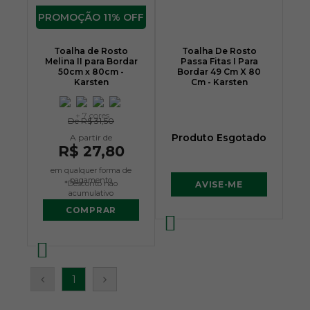
11% OFF
Toalha de Rosto
Toalha De Rosto
Melina II para Bordar
Passa Fitas I Para
50cm x 80cm -
Bordar 49 Cm X 80
Karsten
Cm - Karsten
+ 7 cores
De
R$ 31,50
Produto Esgotado
R$ 27,80
em qualquer forma de
pagamento
*Desconto não
AVISE-ME
acumulativo
COMPRAR
1