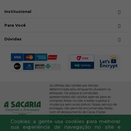
Institucional
Para Você
Dúvidas
As ofertas são válidas por tempo
determinado e/ou enquanto durarem os
estoques. Os preços e condições
apresentados são válidos apenas para as
compras feitas no site, e estão sujeitos à
mudança sem aviso prévio. Nosso serviço de
entregas não permite encomendas feitas
com endereçamento de Caixa Postal.
Todos os direitos reservados- CNPJ nº
146478900006/47 - Rua Doutor César, 364 - 2º
Cookies: a gente usa cookies para melhorar
Andar - Santana - CEP 02013-001 - São Paulo,
sua experiência de navegação no site e
SP.