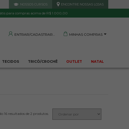
NOSSOS CURSOS
ENCONTRE NOSSAS LOJAS
 DE QUALIDADE
TRANQUILIDADE E PROTEÇÃO
Garantida
Sua compra segura
átis para compras acima de R$ 1.000,00
MINHAS COMPRAS
ENTRAR/CADASTRAR
TECIDOS
TRICÔ/CROCHÊ
OUTLET
NATAL
2