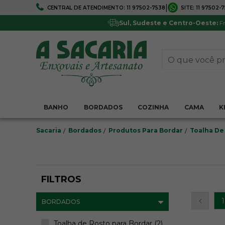
|
CENTRAL DE ATENDIMENTO:
11 97502-7538
SITE:
11 97502-
FRETE GRÁTIS
5% DE DESCONTO
Em todo Brasil*
Pagamentos via boleto ou 
Sul, Sudeste e Centro-Oeste:
Fr
BANHO
BORDADOS
COZINHA
CAMA
K
Sacaria
Bordados
Produtos Para Bordar
Toalha De
FILTROS
1
BORDADOS
Toalha de Rosto para Bordar (2)