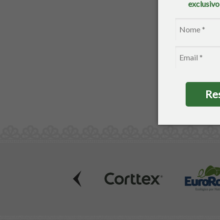
exclusiv
*Descont
1
Re