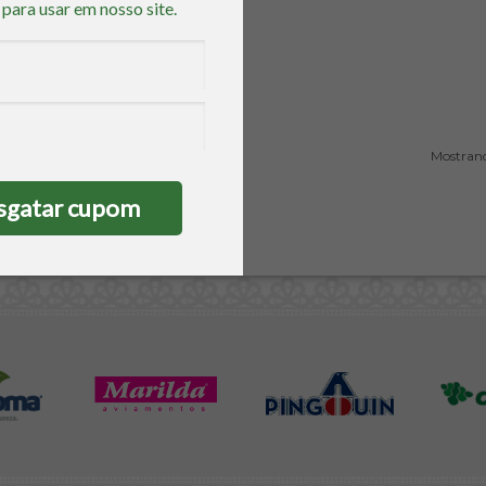
o
para usar em nosso site.
o não acumulativo
sgatar cupom