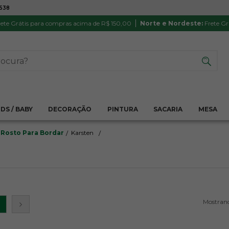
7538
ATÉ 6X SEM JUROS NO CARTÃO
PRODUTO
PIX
Parcela mínima R$ 20,00
Satisfação 
ete Grátis para compras acima de R$ 150,00
Norte e Nordeste:
Frete Gr
IDS / BABY
DECORAÇÃO
PINTURA
SACARIA
MESA
 Rosto Para Bordar
Karsten