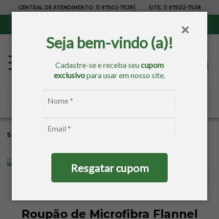
|
CENTRAL DE ATENDIMENTO:
11 97502-7538
SITE:
11 97502-7538
Sul, Sudeste e Centro-Oeste:
Frete Grátis
para compras acima de R$ 150,00
Seja bem-vindo (a)!
Cadastre-se e receba seu
cupom
exclusivo
para usar em nosso site.
Sacaria
Banho
Roupão
Roupão Adulto
Resgatar cupom
Roupão de Microfibra Flannel