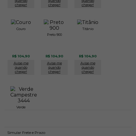
quando
quando
quando
chegar!
chegar!
chegar!
Couro
Titânio
Preto 900
R$ 104,90
R$ 104,90
R$ 104,90
Avise-me
Avise-me
Avise-me
quando
quando
quando
chegar!
chegar!
chegar!
Verde
Campestre
3444
R$ 104,90
Avise-me
Simular Frete e Prazo
quando