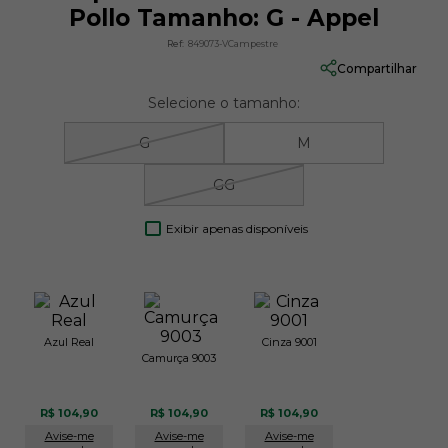
Pollo Tamanho: G - Appel
Ref:
849073-VCampestre
Compartilhar
Selecione o tamanho:
G
M
GG
Exibir apenas disponíveis
Azul Real
Cinza 9001
Camurça 9003
R$ 104,90
R$ 104,90
R$ 104,90
Avise-me
Avise-me
Avise-me