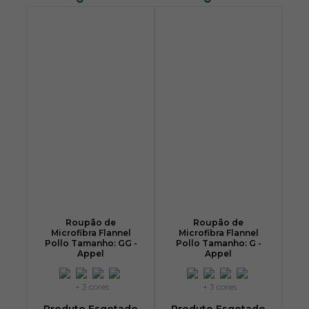
Roupão de
Roupão de
Microfibra Flannel
Microfibra Flannel
Pollo Tamanho: GG -
Pollo Tamanho: G -
Appel
Appel
+ 3 cores
+ 3 cores