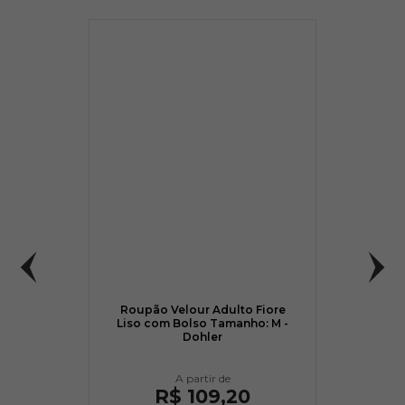
Roupão Velour Adulto Fiore
Liso com Bolso Tamanho: M -
Dohler
R$ 109,20