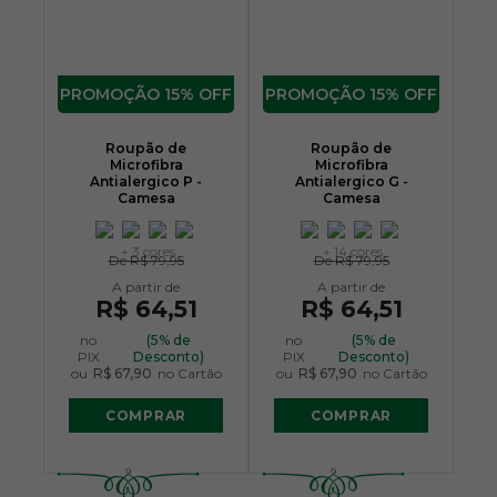
15% OFF
15% OFF
Roupão de
Roupão de
Microfibra
Microfibra
Antialergico P -
Antialergico G -
Camesa
Camesa
+ 3 cores
+ 14 cores
De
R$ 79,95
De
R$ 79,95
R$ 64,51
R$ 64,51
no
(5% de
no
(5% de
PIX
Desconto)
PIX
Desconto)
ou
R$ 67,90
no Cartão
ou
R$ 67,90
no Cartão
COMPRAR
COMPRAR