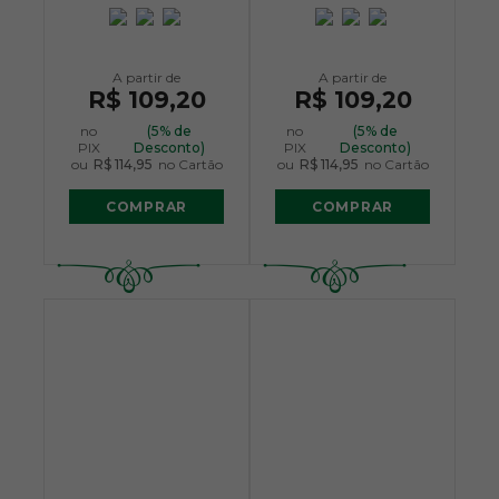
R$ 109,20
R$ 109,20
no
(5% de
no
(5% de
PIX
Desconto)
PIX
Desconto)
ou
R$ 114,95
no Cartão
ou
R$ 114,95
no Cartão
COMPRAR
COMPRAR