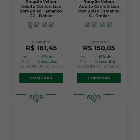
Roupão Velour
Roupão Velour
Adulto Confort Liso
Adulto Confort Liso
com Bolso Tamanho:
com Bolso Tamanho:
GG - Dohler
G - Dohler
R$ 161,45
R$ 150,05
no
(5% de
no
(5% de
PIX
Desconto)
PIX
Desconto)
ou
R$ 169,95
no Cartão
ou
R$ 157,95
no Cartão
COMPRAR
COMPRAR