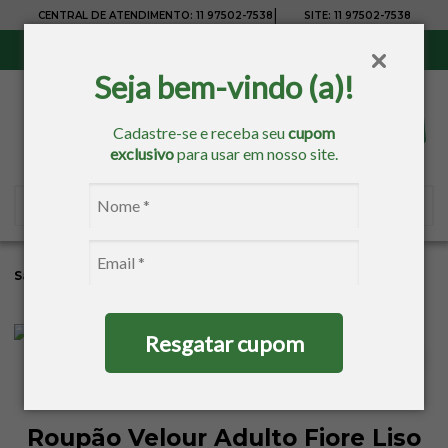
|
CENTRAL DE ATENDIMENTO:
11 97502-7538
SITE:
11 97502-7538
Sul, Sudeste e Centro-Oeste:
Frete Grátis
para compras acima de R$ 150,00
Seja bem-vindo (a)!
Cadastre-se e receba seu
cupom
exclusivo
para usar em nosso site.
Sacaria
Banho
Roupão
Roupão Adulto
Resgatar cupom
Roupão Velour Adulto Fiore Liso