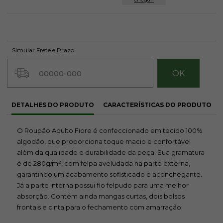
Simular Frete e Prazo
DETALHES DO PRODUTO
CARACTERÍSTICAS DO PRODUTO
O Roupão Adulto Fiore é confeccionado em tecido 100%
algodão, que proporciona toque macio e confortável
além da qualidade e durabilidade da peça. Sua gramatura
é de 280g/m², com felpa aveludada na parte externa,
garantindo um acabamento sofisticado e aconchegante.
Já a parte interna possui fio felpudo para uma melhor
absorção. Contém ainda mangas curtas, dois bolsos
frontais e cinta para o fechamento com amarração.