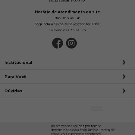
sac@asacaria.com.br
Horário de atendimento do site
das 08h às 18h
Segunda a Sexta-feira (exceto feriados)
Sábado das 8h às 12h
Institucional
Para Você
Dúvidas
As ofertas são válidas por tempo
determinado e/ou enquanto durarem os
estoques. Os preços e condições