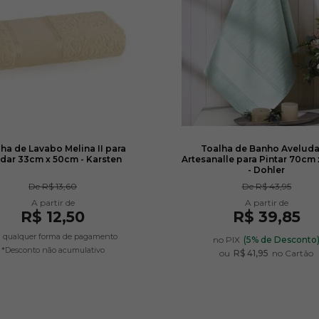
ha de Lavabo Melina II para
Toalha de Banho Avelud
dar 33cm x 50cm - Karsten
Artesanalle para Pintar 70cm 
- Dohler
De
R$ 13,60
De
R$ 43,95
R$ 12,50
R$ 39,85
 qualquer forma de pagamento
no PIX
(5% de Desconto
*Desconto não acumulativo
ou
R$ 41,95
no Cartão