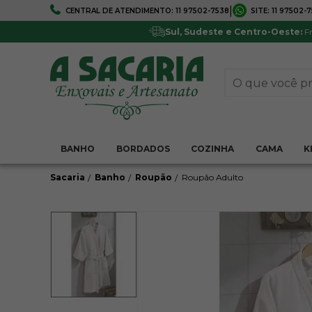
|
CENTRAL DE ATENDIMENTO:
11 97502-7538
SITE:
11 97502-
FRETE GRÁTIS
5% DE DESCONTO
Em todo Brasil*
Pagamentos via boleto ou 
Sul, Sudeste e Centro-Oeste:
Fr
BANHO
BORDADOS
COZINHA
CAMA
K
Sacaria
Banho
Roupão
Roupão Adulto