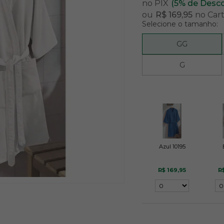
no PIX
(5% de Desc
ou
R$ 169,95
no Car
Selecione o tamanho:
GG
G
Azul 10195
R$ 169,95
R