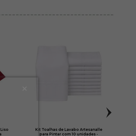
 Liso
Kit Toalhas de Lavabo Artesanalle
Kit S
a
para Pintar com 10 unidades -
c