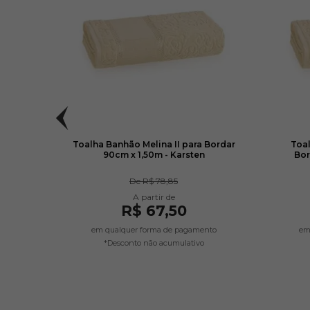
3mm -
Toalha Banhão Melina II para Bordar
Toal
90cm x 1,50m - Karsten
Bor
De
R$ 78,85
R$ 67,50
em qualquer forma de pagamento
em
*Desconto não acumulativo