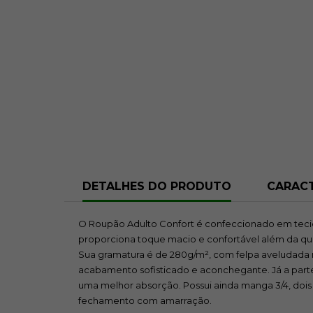
DETALHES DO PRODUTO
CARACT
O Roupão Adulto Confort é confeccionado em tec
proporciona toque macio e confortável além da qua
Sua gramatura é de 280g/m², com felpa aveludada 
acabamento sofisticado e aconchegante. Já a parte 
uma melhor absorção. Possui ainda manga 3/4, dois b
fechamento com amarração.