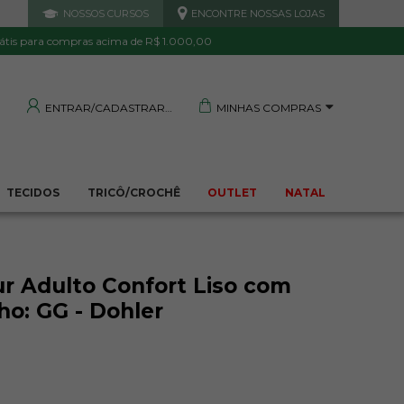
NOSSOS CURSOS
ENCONTRE NOSSAS LOJAS
 DE QUALIDADE
TRANQUILIDADE E PROTEÇÃO
Garantida
Sua compra segura
átis para compras acima de R$ 1.000,00
MINHAS COMPRAS
ENTRAR/CADASTRAR
TECIDOS
TRICÔ/CROCHÊ
OUTLET
NATAL
r Adulto Confort Liso com
o: GG - Dohler