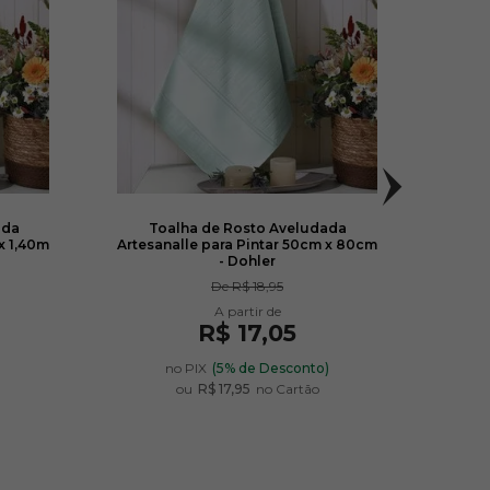
ada
Toalha de Rosto Aveludada
Lã 
x 1,40m
Artesanalle para Pintar 50cm x 80cm
- Dohler
De
R$ 18,95
R$ 17,05
)
no PIX
(5% de Desconto)
ou
R$ 17,95
no Cartão