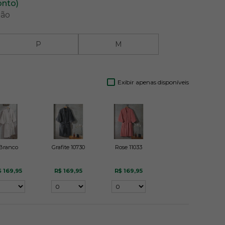
onto)
tão
P
M
Exibir apenas disponíveis
Branco
Grafite 10730
Rose 11033
$ 169,95
R$ 169,95
R$ 169,95