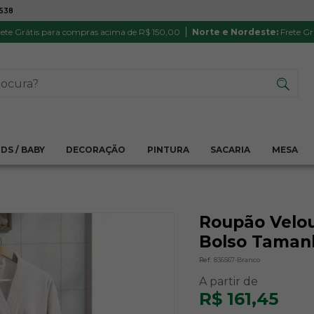
7538
ATÉ 6X SEM JUROS NO CARTÃO
PRODUTO
PIX
Parcela mínima R$ 20,00
Satisfação 
ete Grátis para compras acima de R$ 150,00
Norte e Nordeste:
Frete Gr
IDS / BABY
DECORAÇÃO
PINTURA
SACARIA
MESA
Roupão Velou
Bolso Tamanh
Ref:
836567-Branco
R$ 161,45