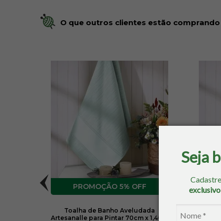
O que outros clientes estão comprando
Seja 
Cadastre
5% OFF
exclusiv
s 50cm
Toalha de Banho Aveludada
To
Artesanalle para Pintar 70cm x 1,40m
Artesa