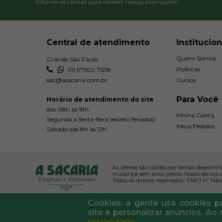
Informe seu email para receber nossas promoções:
Central de atendimento
Institucion
Quem Somos
Grande São Paulo
Políticas
(11) 97502-7538
sac@asacaria.com.br
Cursos
Para Você
Horário de atendimento do site
das 08h às 18h
Minha Conta
Segunda a Sexta-feira (exceto feriados)
Meus Pedidos
Sábado das 8h às 12h
As ofertas são válidas por tempo determin
mudança sem aviso prévio. Nosso serviço
Todos os direitos reservados- CNPJ nº 1464
Cookies: a gente usa cookies p
site e personalizar anúncios. A
privacidade.