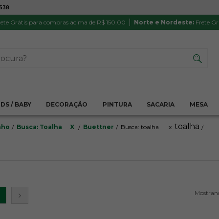
7538
ATÉ 6X SEM JUROS NO CARTÃO
PRODUTO
PIX
Parcela mínima R$ 20,00
Satisfação 
ete Grátis para compras acima de R$ 150,00
Norte e Nordeste:
Frete Gr
IDS / BABY
DECORAÇÃO
PINTURA
SACARIA
MESA
toalha
nho
Busca: Toalha
X
Buettner
Busca: toalha
x