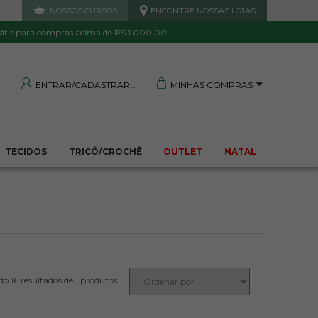
NOSSOS CURSOS
ENCONTRE NOSSAS LOJAS
 DE QUALIDADE
TRANQUILIDADE E PROTEÇÃO
Garantida
Sua compra segura
átis para compras acima de R$ 1.000,00
MINHAS COMPRAS
ENTRAR/CADASTRAR
TECIDOS
TRICÔ/CROCHÊ
OUTLET
NATAL
1