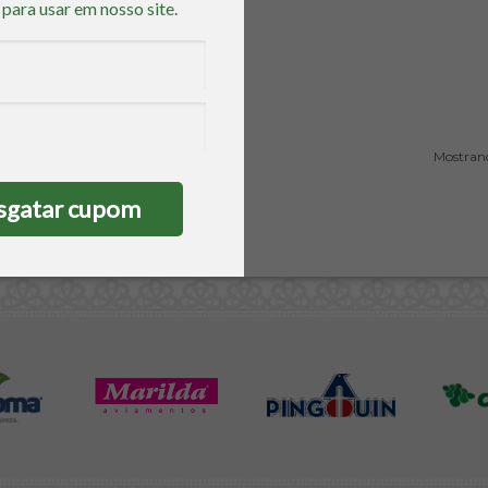
o
para usar em nosso site.
sgatar cupom