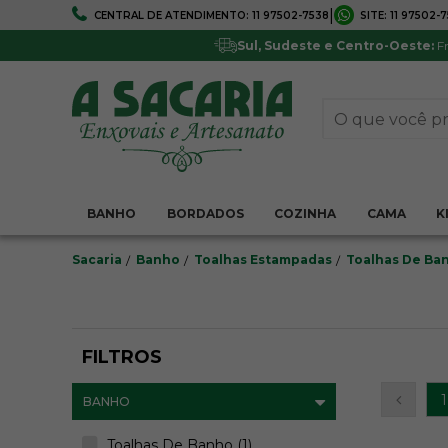
|
CENTRAL DE ATENDIMENTO:
11 97502-7538
SITE:
11 97502-
FRETE GRÁTIS
5% DE DESCONTO
Em todo Brasil*
Pagamentos via boleto ou 
Sul, Sudeste e Centro-Oeste:
Fr
BANHO
BORDADOS
COZINHA
CAMA
K
Sacaria
Banho
Toalhas Estampadas
Toalhas De Ba
FILTROS
1
BANHO
Toalhas De Banho (1)