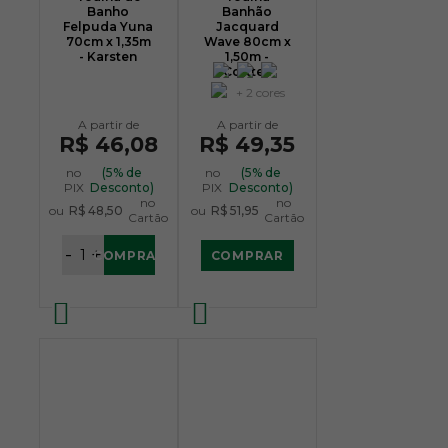
Banho
Banhão
Felpuda Yuna
Jacquard
70cm x 1,35m
Wave 80cm x
- Karsten
1,50m -
Corttex
+ 2 cores
R$ 46,08
R$ 49,35
no
(5% de
no
(5% de
PIX
Desconto)
PIX
Desconto)
no
no
ou
R$ 48,50
ou
R$ 51,95
Cartão
Cartão
-
+
COMPRAR
COMPRAR