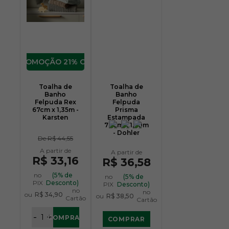
21% OFF
Toalha de
Toalha de
Banho
Banho
Felpuda Rex
Felpuda
67cm x 1,35m -
Prisma
Karsten
Estampada
70cm x 1,40m
- Dohler
De
R$ 44,55
R$ 33,16
R$ 36,58
no
(5% de
no
(5% de
PIX
Desconto)
PIX
Desconto)
no
no
ou
R$ 34,90
ou
R$ 38,50
Cartão
Cartão
-
+
COMPRAR
COMPRAR