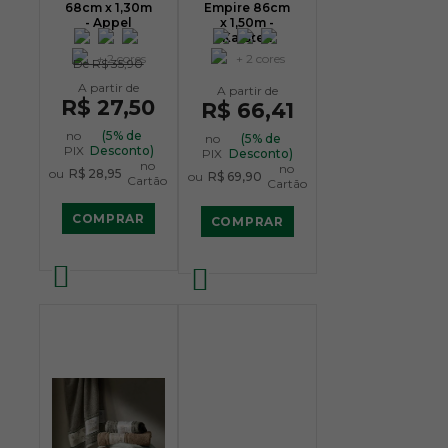
68cm x 1,30m
Empire 86cm
- Appel
x 1,50m -
Karsten
+ 2 cores
+ 2 cores
De
R$ 35,90
R$ 27,50
R$ 66,41
no
(5% de
no
(5% de
PIX
Desconto)
PIX
Desconto)
no
no
ou
R$ 28,95
ou
R$ 69,90
Cartão
Cartão
COMPRAR
COMPRAR