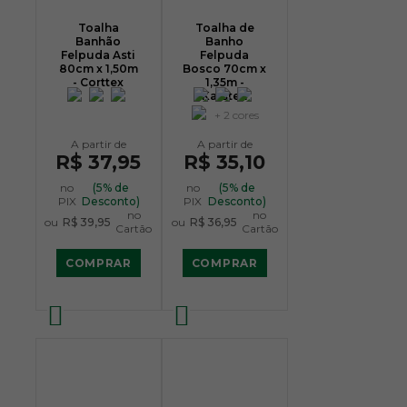
Toalha
Toalha de
Banhão
Banho
Felpuda Asti
Felpuda
80cm x 1,50m
Bosco 70cm x
- Corttex
1,35m -
Karsten
+ 2 cores
R$ 37,95
R$ 35,10
no
(5% de
no
(5% de
PIX
Desconto)
PIX
Desconto)
no
no
ou
R$ 39,95
ou
R$ 36,95
Cartão
Cartão
COMPRAR
COMPRAR