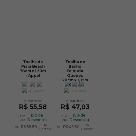
Toalha de
Toalha de
Praia Beach
Banho
78cm x 1,50m
Felpuda
- Appel
Quebec
70cm x 1,35m
- Karsten
+ 6 cores
+ 2 cores
R$ 55,58
R$ 47,03
no
(5% de
no
(5% de
PIX
Desconto)
PIX
Desconto)
no
no
ou
R$ 58,50
ou
R$ 49,50
Cartão
Cartão