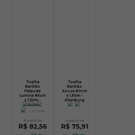
Toalha
Toalha
Banhão
Banhão
Felpuda
Accua 80cm
Lumina 86cm
x 1,60m -
x 1,50m -
Altenburg
Karsten
+ 14 cores
R$ 82,56
R$ 75,91
no
(5% de
no
(5% de