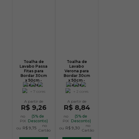
Toalha de
Toalha de
Lavabo Passa
Lavabo
Fitas para
Verona para
Bordar 30cm
Bordar 30cm
x 50cm -
x 50cm -
Karsten
Karsten
+ 7 cores
+ 2 cores
R$ 9,26
R$ 8,84
no
(5% de
no
(5% de
PIX
Desconto)
PIX
Desconto)
no
no
ou
R$ 9,75
ou
R$ 9,30
Cartão
Cartão