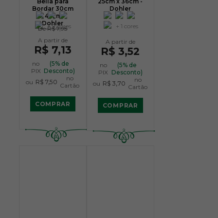
Bella para
25cm x 36cm -
Bordar 30cm
Dohler
x 45cm -
Dohler
+ 9 cores
+ 1 cores
De
R$ 7,95
R$ 7,13
R$ 3,52
no
(5% de
no
(5% de
PIX
Desconto)
PIX
Desconto)
no
no
ou
R$ 7,50
ou
R$ 3,70
Cartão
Cartão
COMPRAR
COMPRAR