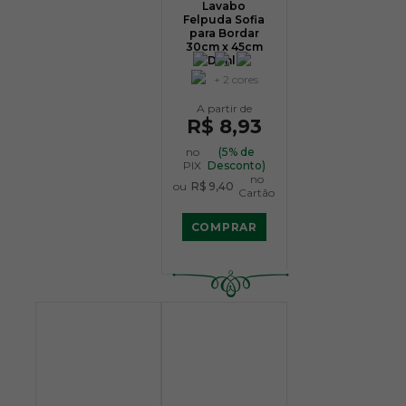
Lavabo
Felpuda Sofia
para Bordar
30cm x 45cm
- Dohler
+ 2 cores
R$ 8,93
no
(5% de
PIX
Desconto)
no
ou
R$ 9,40
Cartão
COMPRAR