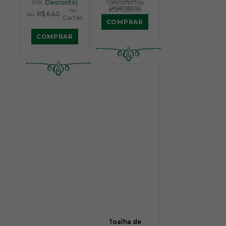
forma de
PIX
Desconto)
*Desconto não
pagamento
no
acumulativo
ou
R$ 6,40
Cartão
COMPRAR
COMPRAR
Toalha de