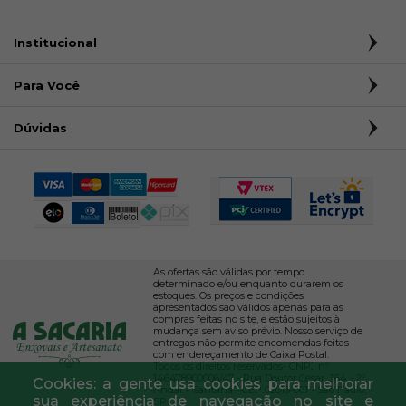
Institucional
Para Você
Dúvidas
As ofertas são válidas por tempo
determinado e/ou enquanto durarem os
estoques. Os preços e condições
apresentados são válidos apenas para as
compras feitas no site, e estão sujeitos à
mudança sem aviso prévio. Nosso serviço de
entregas não permite encomendas feitas
com endereçamento de Caixa Postal.
Todos os direitos reservados- CNPJ nº
146478900006/47 - Rua Doutor César, 364 - 2º
Cookies: a gente usa cookies para melhorar
Andar - Santana - CEP 02013-001 - São Paulo,
sua experiência de navegação no site e
SP.