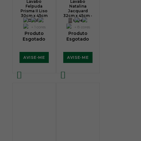
Lavabo
Lavabo
Felpuda
Natalina
Prisma II Liso
Jacquard
30cm x 45cm
32cm x 45cm -
- Dohler
Appel
+ 1 cores
+ 8 cores
Produto
Produto
Esgotado
Esgotado
AVISE-ME
AVISE-ME