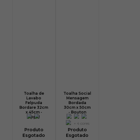
Toalha de
Toalha Social
Lavabo
Mensagem
Felpuda
Bordada
Bordare 32cm
30cm x 50cm
x 45cm -
- Bouton
Appel
+ 4 cores
Produto
Produto
Esgotado
Esgotado