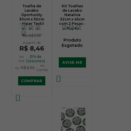
Toalha de
Kit Toalhas
Lavabo
de Lavabo
Oportunity
Natalina
30cm x 50cm
32cm x 45cm
- Hiper Textil
com 2 Peças -
Appel
+ 1 cores
De
R$ 9,95
Produto
Esgotado
R$ 8,46
no
(5% de
PIX
Desconto)
AVISE-ME
no
ou
R$ 8,90
Cartão
COMPRAR