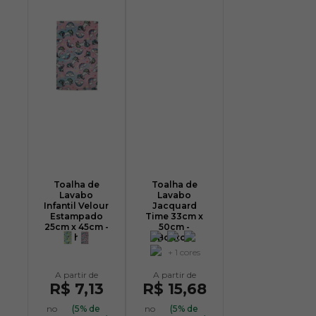
Toalha de
Toalha de
Lavabo
Lavabo
Infantil Velour
Jacquard
Estampado
Time 33cm x
25cm x 45cm -
50cm -
Dohler
Bouton
+ 1 cores
R$ 7,13
R$ 15,68
no
(5% de
no
(5% de