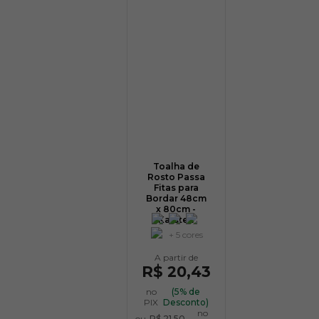
Toalha de
Rosto Passa
Fitas para
Bordar 48cm
x 80cm -
Karsten
+ 5 cores
R$ 20,43
no
(5% de
PIX
Desconto)
no
ou
R$ 21,50