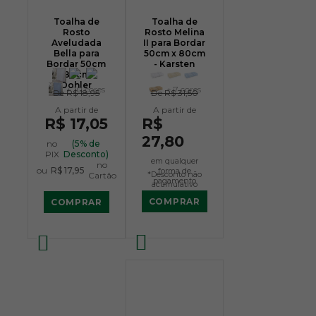
Toalha de
Toalha de
Rosto
Rosto Melina
Aveludada
II para Bordar
Bella para
50cm x 80cm
Bordar 50cm
- Karsten
x 80cm -
Dohler
+ 10 cores
+ 7 cores
De
R$ 18,95
De
R$ 31,50
R$ 17,05
R$
27,80
no
(5% de
PIX
Desconto)
em qualquer
no
ou
R$ 17,95
forma de
*Desconto não
Cartão
pagamento
acumulativo
COMPRAR
COMPRAR